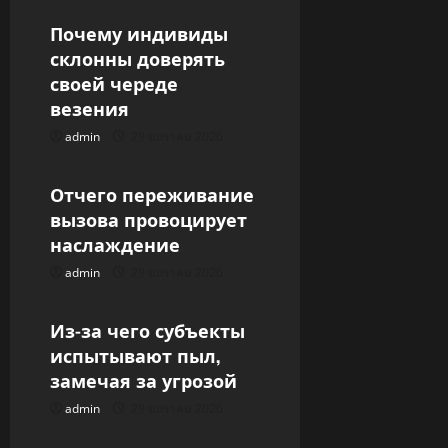
i
Почему индивиды
g
склонны доверять
своей череде
a
везения
t
admin
29 มกราคม 2026
Uncategorized
i
Отчего переживание
вызова провоцирует
o
наслаждение
n
admin
29 มกราคม 2026
Uncategorized
Из-за чего субъекты
испытывают пыл,
замечая за угрозой
admin
29 มกราคม 2026