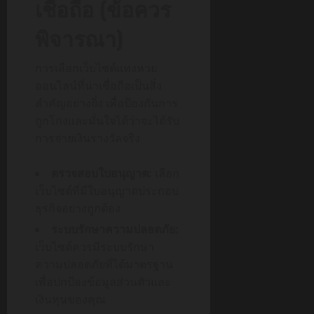
เชื่อถือ (ข้อควร
พิจารณา)
การเลือกเว็บไซต์แทงหวย
ออนไลน์ที่น่าเชื่อถือเป็นสิ่ง
สำคัญอย่างยิ่ง เพื่อป้องกันการ
ถูกโกงและมั่นใจได้ว่าจะได้รับ
การจ่ายเงินรางวัลจริง
ตรวจสอบใบอนุญาต:
เลือก
เว็บไซต์ที่มีใบอนุญาตประกอบ
ธุรกิจอย่างถูกต้อง
ระบบรักษาความปลอดภัย:
เว็บไซต์ควรมีระบบรักษา
ความปลอดภัยที่ได้มาตรฐาน
เพื่อปกป้องข้อมูลส่วนตัวและ
เงินทุนของคุณ