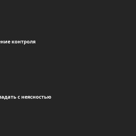
ение контроля
адать с неясностью