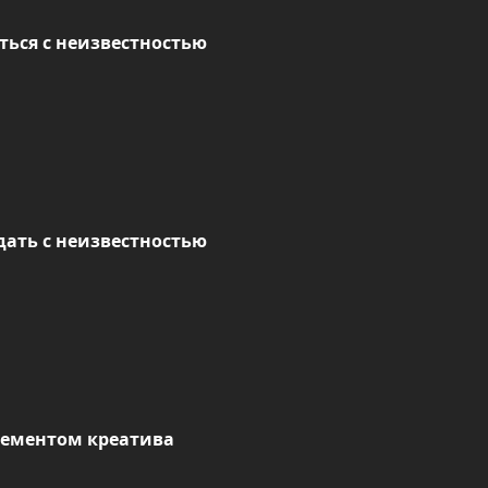
ься с неизвестностью
дать с неизвестностью
лементом креатива