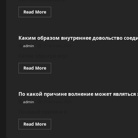
Read
Read More
more
about
Uncategorized
Как
переживания
и
Каким образом внутреннее довольство соед
привычки
переплетаются
admin
27 มกราคม 2026
в
рамках
обычной
Каким образом внут
практики
Read
Read More
more
about
Uncategorized
Каким
образом
внутреннее
По какой причине волнение может являться 
довольство
соединено
admin
27 มกราคม 2026
с
самоуважением
По какой причине в
Read
Read More
more
about
Uncategorized
По