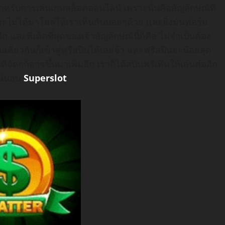
สำหรับการเล่นเกมสล็อตออนไลน์ เพราะนั้นคือสัญลักษณ์ที่
ะไม่ได้มาโผล่ให้เราเห็นกันบ่อยๆด้วย และยิ่งมันฟอร์ม
ีก และที่เด็ดที่สุดของเจ้าสัญลักษณ์นี้ก็คือ ไม่จำเป็นต้อง
เดียวกันก็เข้าสู่ฟรีสปินได้เลยจ้า และฟรีสปินจะน้อยสุด
ัดๆก็อาจขึ้นมาเพิ่มอีก เราก็ได้สปินฟรีเพิ่มให้เล่นต่ออีก
แน่นอน
Superslot