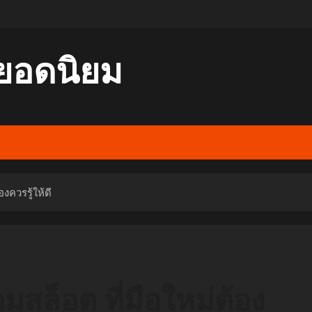
ยอดนิยม
งควรรู้ให้ดี
มสล็อต ที่มือใหม่ต้อง