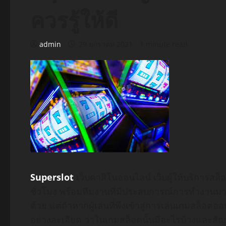
ควรรู้ให้ดี
admin
29 มกราคม 2021
1 minute read
Superslot
เว็บคาสิโนออนไลน์ เว็บผู้ให้บริการส
ชั่วโมง พร้อมทีมงานที่มีประสบการณ์การทำงา
ด้วย แต่ถ้าหากผู้เล่นที่พึงเข้าสู่การเล่นเกมสล็อต
อย่างละเอียด ว่าในเกมสล็อตนั้นมีอะไรบ้างและสั