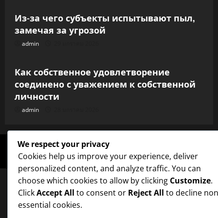
Из-за чего субъекты испытывают пыл,
замечая за угрозой
admin
29 มกราคม 2026
Uncategorized
Как собственное удовлетворение
соединено с уважением к собственной
личности
admin
28 มกราคม 2026
We respect your privacy
Copyright © All rights reserved.
|
MoreNews
by AF
Cookies help us improve your experience, deliver
themes.
personalized content, and analyze traffic. You can
choose which cookies to allow by clicking
Customize
.
Click
Accept All
to consent or
Reject All
to decline non
essential cookies.