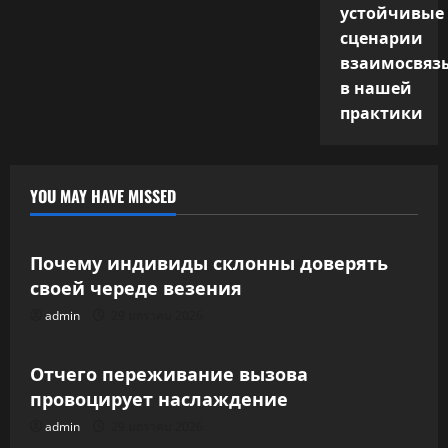
ฟรี
устойчивые
ของ
ฟรี
сценарии
ยัง
มี
взаимосвяз
อยู่
в нашей
ใน
โลก
практики
จริงๆ
นะ
YOU MAY HAVE MISSED
Uncategorized
Почему индивиды склонны доверять
своей череде везения
admin
29 มกราคม 2026
Uncategorized
Отчего переживание вызова
провоцирует наслаждение
admin
29 มกราคม 2026
Uncategorized