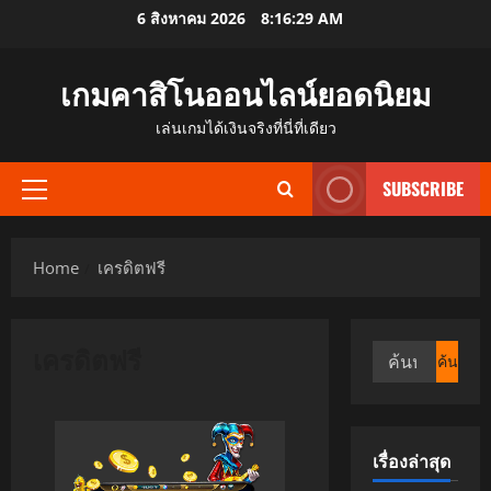
Skip
6 สิงหาคม 2026
8:16:29 AM
to
content
เกมคาสิโนออนไลน์ยอดนิยม
เล่นเกมได้เงินจริงที่นี่ที่เดียว
SUBSCRIBE
Primary
Menu
Home
เครดิตฟรี
เครดิตฟรี
ค้นหา
สำหรับ:
เรื่องล่าสุด