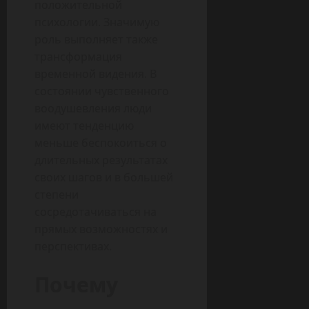
положительной
психологии. Значимую
роль выполняет также
трансформация
временной видения. В
состоянии чувственного
воодушевления люди
имеют тенденцию
меньше беспокоиться о
длительных результатах
своих шагов и в большей
степени
сосредотачиваться на
прямых возможностях и
перспективах.
Почему