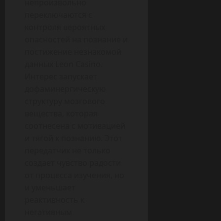
непроизвольно
переключаются с
контроля вероятных
опасностей на познание и
постижение незнакомой
данных Leon Casino.
Интерес запускает
дофаминергическую
структуру мозгового
вещества, которая
соотнесена с мотивацией
и тягой к познанию. Этот
передатчик не только
создает чувство радости
от процесса изучения, но
и уменьшает
реактивность к
негативным