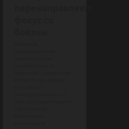
перенаправляют
фокус со
боязни
Механизм
перенаправления
внимания играет
основную роль в
механизме преодоления
фобий. Когда человек
испытывает
заинтересованность к
некоторой деятельности
или задаче, его
когнитивные
возможности