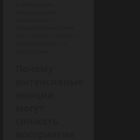
в эффективном
эмоциональном
переживании, он
предрасположен более
благоприятно оценивать
свои возможности и
перспективы.
Почему
интенсивные
эмоции
могут
снижать
восприятие