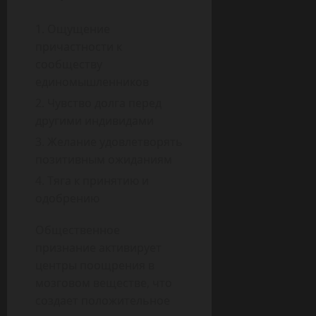
Ощущение
причастности к
сообществу
единомышленников
Чувство долга перед
другими индивидами
Желание удовлетворять
позитивным ожиданиям
Тяга к принятию и
одобрению
Общественное
признание активирует
центры поощрения в
мозговом веществе, что
создает положительное