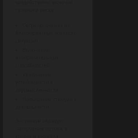
воздействиям, включая
признаки риска.
Сосредоточение на
благоприятных аспектах
ситуации
Включение
изобретательных
способностей
Увеличение
устойчивости к
двусмысленности
Повышение стимула к
деятельности
Энтузиазм образует
настроение потока, в
котором индивид