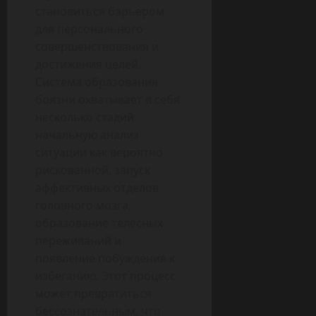
становиться барьером
для персонального
совершенствования и
достижения целей.
Система образования
боязни охватывает в себя
несколько стадий:
начальную анализ
ситуации как вероятно
рискованной, запуск
аффективных отделов
головного мозга,
образование телесных
переживаний и
появление побуждения к
избеганию. Этот процесс
может превратиться
бессознательным, что