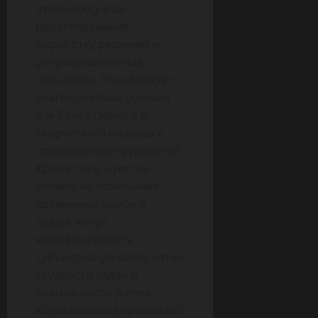
отвечающую за
проектирование,
выработку решений и
регулирование над
порывами. Это образует
благоприятные условия
для более гибкого и
творческого подхода к
преодолению трудностей.
Кроме того, чувства
влияют на понимание
временных рамок и
среды, могут
модифицировать
субъективную восприятие
трудности задач и
возможности успеха.
Когда индивид пребывает