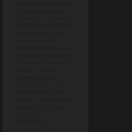
Переживание соединения
с иными индивидами
формирует чувственную
базу для индивидуальных
трансформаций. Когда
личность ощущает
содействие и постижение,
это уменьшает волнение
и повышает склонность к
пробам с свежими
формами действий.
Сопричастность может
проявляться в разных
формах: от вовлечения в
командах по интересам
до серьезных
персональных
отношений. Важным