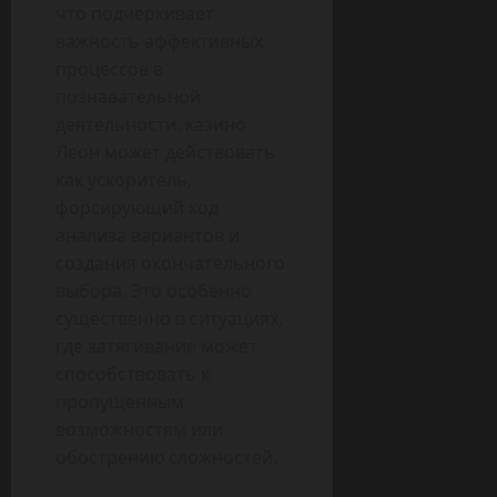
что подчеркивает
важность аффективных
процессов в
познавательной
деятельности. казино
Леон может действовать
как ускоритель,
форсирующий ход
анализа вариантов и
создания окончательного
выбора. Это особенно
существенно в ситуациях,
где затягивание может
способствовать к
пропущенным
возможностям или
обострению сложностей.