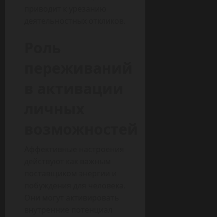
приводит к урезанию
деятельностных откликов.
Роль
переживаний
в активации
личных
возможностей
Аффективные настроения
действуют как важным
поставщиком энергии и
побуждения для человека.
Они могут активировать
внутренние потенциал