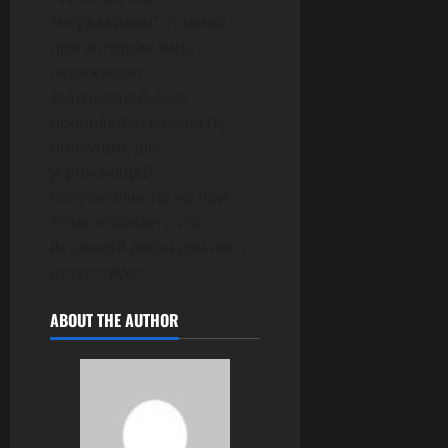
энтузиазмом” стадией,
при котором лицо
переживает
функциональные
проявления казино7к,
присущие для
угрожающей
обстоятельств, но при
этом осознает, что
истинной риска для него
отсутствует.
ABOUT THE AUTHOR