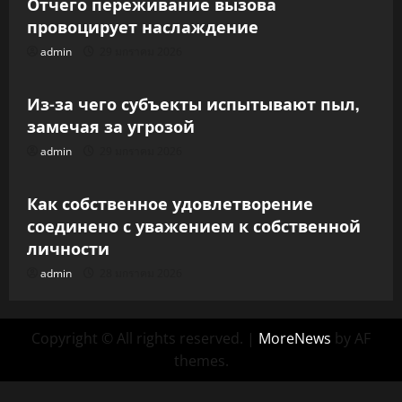
Отчего переживание вызова
провоцирует наслаждение
admin
29 มกราคม 2026
Uncategorized
Из-за чего субъекты испытывают пыл,
замечая за угрозой
admin
29 มกราคม 2026
Uncategorized
Как собственное удовлетворение
соединено с уважением к собственной
личности
admin
28 มกราคม 2026
Copyright © All rights reserved.
|
MoreNews
by AF
themes.