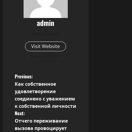
admin
Administrator
Visit Website
View All Posts
P
Previous:
Как собственное
o
удовлетворение
соединено с уважением
s
к собственной личности
t
Next:
Отчего переживание
n
вызова провоцирует