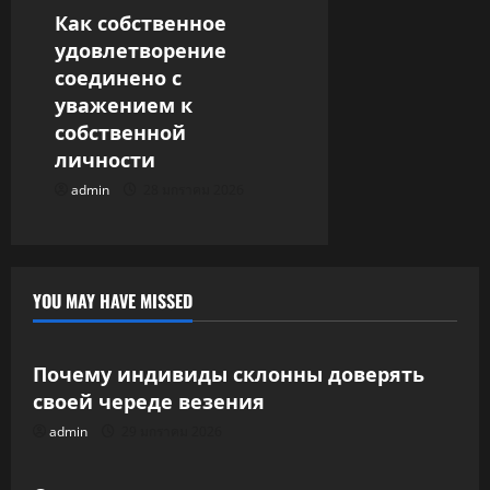
Как собственное
удовлетворение
соединено с
уважением к
собственной
личности
admin
28 มกราคม 2026
YOU MAY HAVE MISSED
Uncategorized
Почему индивиды склонны доверять
своей череде везения
admin
29 มกราคม 2026
Uncategorized