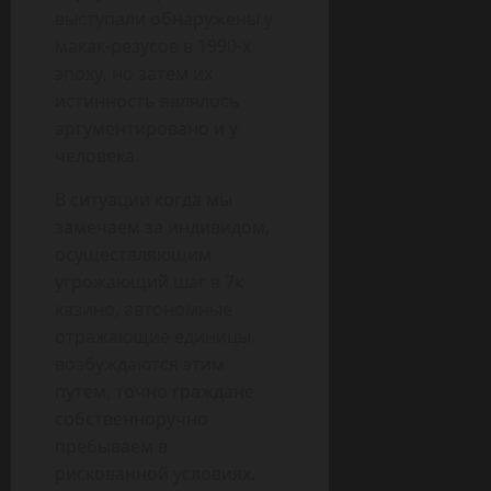
выступали обнаружены у
макак-резусов в 1990-х
эпоху, но затем их
истинность являлось
аргументировано и у
человека.
В ситуации когда мы
замечаем за индивидом,
осуществляющим
угрожающий шаг в 7к
казино, автономные
отражающие единицы
возбуждаются этим
путем, точно граждане
собственноручно
пребываем в
рискованной условиях.