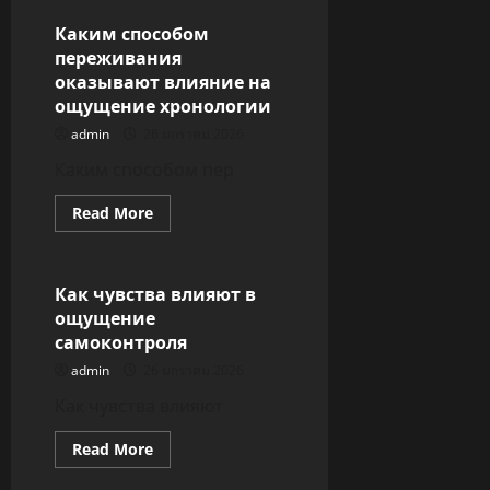
какой
причине
Каким способом
субъекты
переживания
привязываются
к
оказывают влияние на
приятным
ощущение хронологии
моментам
admin
26 มกราคม 2026
Каким способом пер
Read
Read More
more
Uncategorized
about
Каким
способом
переживания
Как чувства влияют в
оказывают
ощущение
влияние
на
самоконтроля
ощущение
хронологии
admin
26 มกราคม 2026
Как чувства влияют
Read
Read More
more
about