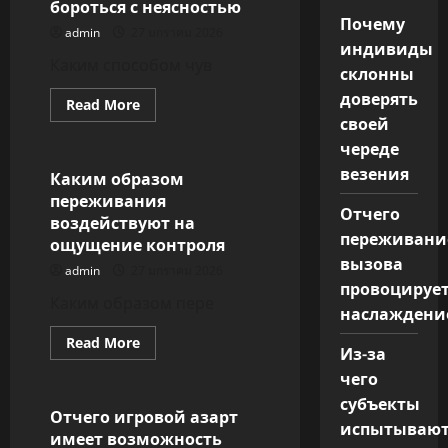
бороться с неясностью
Почему
admin
27 มกราคม 2026
индивиды
Каким способом чув
склонны
доверять
Read
Read More
more
своей
Uncategorized
about
Каким
череде
способом
везения
чувства
Каким образом
помогают
переживания
бороться
Отчего
с
воздействуют на
неясностью
переживани
ощущение контроля
вызова
admin
27 มกราคม 2026
провоцируе
Каким образом пере
наслаждени
Read
Read More
Из-за
more
Uncategorized
about
чего
Каким
образом
субъекты
переживания
Отчего игровой азарт
воздействуют
испытываю
имеет возможность
на