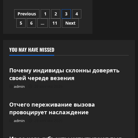
Как
чувства
влияют
Posts
Previous
1
2
3
4
в
ощущение
самоконтроля
5
6
…
11
Next
pagination
YOU MAY HAVE MISSED
Uncategorized
Почему индивиды склонны доверять
своей череде везения
admin
29 มกราคม 2026
Uncategorized
Отчего переживание вызова
провоцирует наслаждение
admin
29 มกราคม 2026
Uncategorized