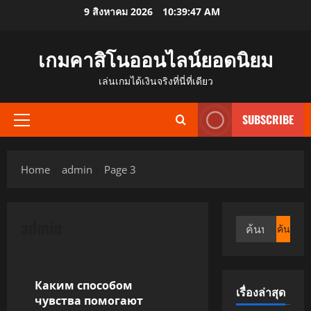
Skip
9 สิงหาคม 2026
10:39:47 AM
to
content
เกมคาสิโนออนไลน์ยอดนิยม
เล่นเกมได้เงินจริงที่นี่ที่เดียว
SUBSCRIBE
Primary
Menu
Home
admin
Page 3
admin
ค้นหา
สำหรับ:
Uncategorized
Каким способом
เรื่องล่าสุด
чувства помогают