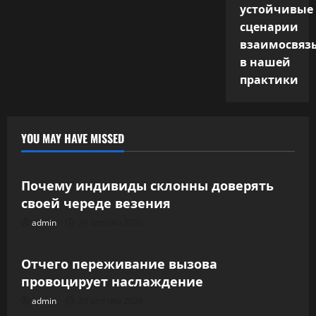
устойчивые
сценарии
взаимосвяз
в нашей
практики
YOU MAY HAVE MISSED
Uncategorized
Почему индивиды склонны доверять
своей череде везения
admin
29 มกราคม 2026
Uncategorized
Отчего переживание вызова
провоцирует наслаждение
admin
29 มกราคม 2026
Uncategorized