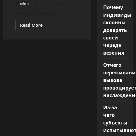
admin
12 มกราคม 2026
Почему
Are you looking fo
индивиды
склонны
Read
Read More
more
доверять
about
своей
Non
gamstop
череде
casino
UK
везения
SEO
pages
Отчего
переживани
вызова
провоцируе
наслаждени
Из-за
чего
субъекты
испытываю