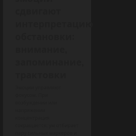
сдвигают
интерпретацию
обстановки:
внимание,
запоминание,
трактовки
Эмоции управляют
фокусом. При
возбуждении или
напряжении
концентрация
сокращается: ум отбирает
пару сильных маркеров и