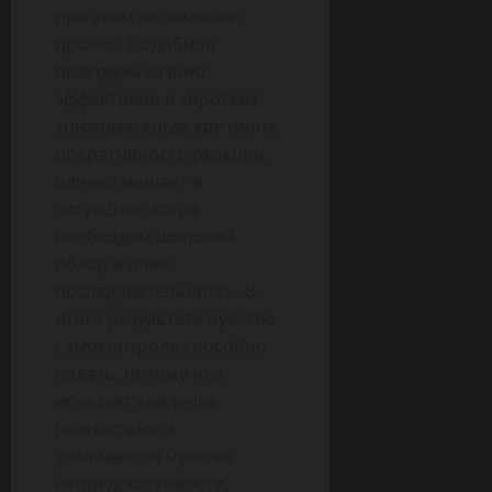
при этом не замечает
прочее. Подобное
покердом казино
эффективно в коротких
эпизодах, когда критична
оперативность реакции,
однако мешает в
ситуациях, когда
необходим широкий
обзор и плюс
последовательность. В
итоге результате чувство
самоконтроля способно
падать, потому что
исчезает «видение
полностью» а
усиливается чувство
непредсказуемости.