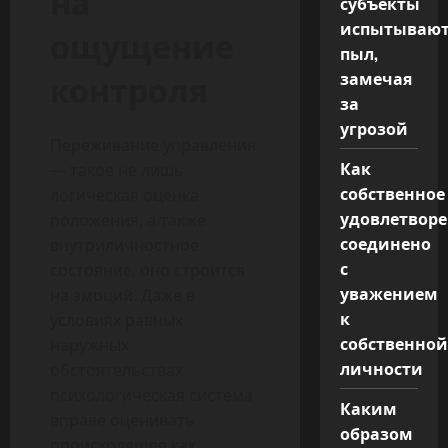
на
субъекты
испытываю
ощущение
пыл,
контроля
замечая
за
угрозой
Переживание управления
Как
— такое не лишь
собственное
логическая оценка
удовлетвор
положения, а также
соединено
внутриличностное
с
состояние, оно строится
уважением
на эмоций. Даже в
к
условиях равных
собственной
наружных
личности
обстоятельствах
психологическая система
Каким
вправе оценивать
образом
происходящее как