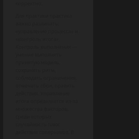
корректно.
Для практики практика
важно различать:
«управление процесса» и
«контроль итога».
Контроль выполнения —
умение выполнять
принятую модель,
сохранять ритм,
соблюдать ограничения,
отмечать сбои, править
действия. Управление
итога определяется из-за
множества факторов,
среди которых
случайность плюс
действия соперников. В