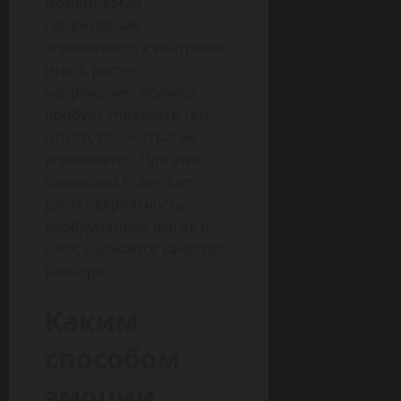
момент когда
переживания
«прилипают» к контролю
итога, растет
напряжение: психика
пробует управлять тем,
что-то, полностью не
управляется. При этих
сценариях Pokerdom
растет вероятность
необдуманных шагов и
плюс снижается качество
разбора.
Каким
способом
эмоции