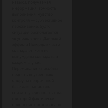
навыки, получаемая
информация, точность
выполнения. Чувство
контроля — субъективное
переживание, будто
ситуация располагается
«в управления». Данные 2
эффекта Покердом часто
совпадают, хотя не
вынуждены совпадать в
каждом случае.
Переживания способны
поднять внутреннюю
опору на непрочнной
базе или, напротив,
снизить уверенность там,
в которой фактически
полностью организовано