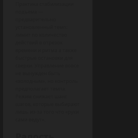
Практика стабилизации
подъема —
предварительно
установленный темп:
лимит по количество
действий в отрезок
времени и ритма а также
быстрые остановки для
сверки. Управление вовсе
не вынужден быть
«холодным», но контроль
предполагает темпа.
Режим снижает шанс
шагов, которые выбирают
лишь из-за того что «руки
сами ведут».
Радость