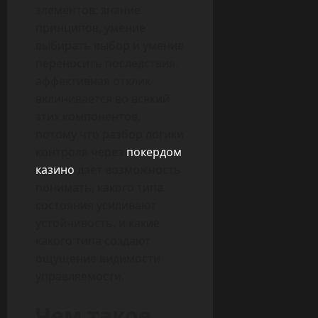
элементов: знание
принципов, умение
выбирать выбор и умение
переносить последствия.
аффективная отклик
вклинивается во всякий
этих компонентов,
потому что разбор логики
контроля через
покердом
казино
дает возможность
понимать, какого типа
состояния усиливают
устойчивость, и какие
какого типа создают
ощущение видимости
управляемости.
Чем такое