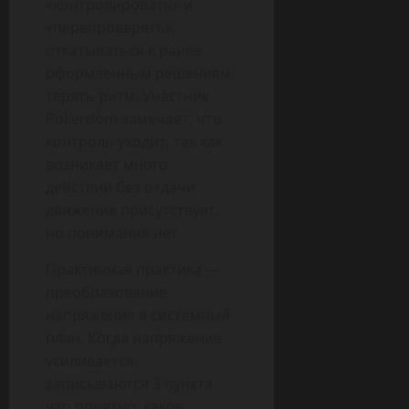
«контролировать» и
«перепроверять»,
откатываться к ранее
оформленным решениям,
терять ритм. Участник
Pokerdom замечает, что
контроль уходит, так как
возникает много
действий без отдачи:
движение присутствует,
но понимания нет.
Практичная практика —
преобразование
напряжения в системный
план. Когда напряжение
усиливается,
записываются 3 пункта:
что понятно, какое