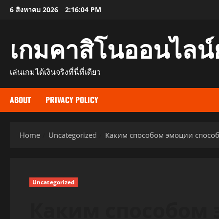
Skip
6 สิงหาคม 2026
2:16:05 PM
to
content
เกมคาสิโนออนไลน์
เล่นเกมได้เงินจริงที่นี่ที่เดียว
ABOUT
PRIVACY POLICY
Home
Uncategorized
Каким способом эмоции способ
Uncategorized
Каким способом