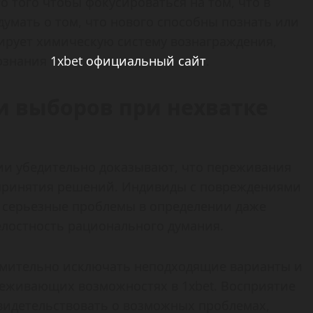
 того чтобы фокусироваться на том, что в
думать о том, что нового способны познать или
вирует химическую систему вознаграждения,
познания
1xbet официальный сайт
.
и выборов при нехватке
и убедительно доказывают, что переживания
 принятия решений. Индивиды с повреждениями
 серьезные проблемы в определении даже
елостность рационального думания.
ремительно исключать неподходящие варианты и
еживающих возможностях в 1xbet. Восприятие
видетельствовать о возможных проблемах,