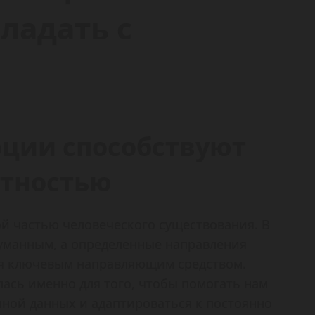
ладать с
оции способствуют
стностью
й частью человеческого существования. В
туманным, а определенные направления
ся ключевым направляющим средством.
ась именно для того, чтобы помогать нам
ной данных и адаптироваться к постоянно