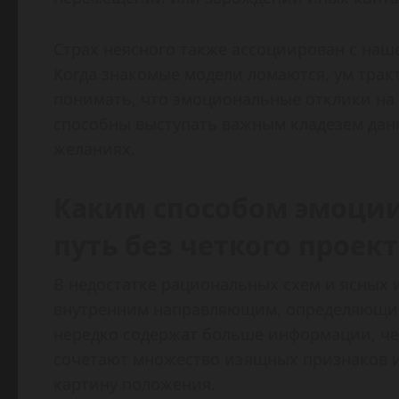
Страх неясного также ассоциирован с наш
Когда знакомые модели ломаются, ум тракт
понимать, что эмоциональные отклики на 
способны выступать важным кладезем дан
желаниях.
Каким способом эмоции
путь без четкого проек
В недостатке рациональных схем и ясных 
внутренним направляющим, определяющим
нередко содержат больше информации, че
сочетают множество изящных признаков и
картину положения.