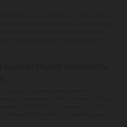
ей нуждой в защищенности и стабильности.
ует это как вероятную угрозу. Однако важно
неясность не постоянно отрицательны и
ных о наших подлинных необходимостях и
 содействуют находить
та
инструкций чувства превращаются в
 курс перемещения. Интуитивные чувства
м может обработать осознанный ум. Они
з соседней обстановки, создавая единую