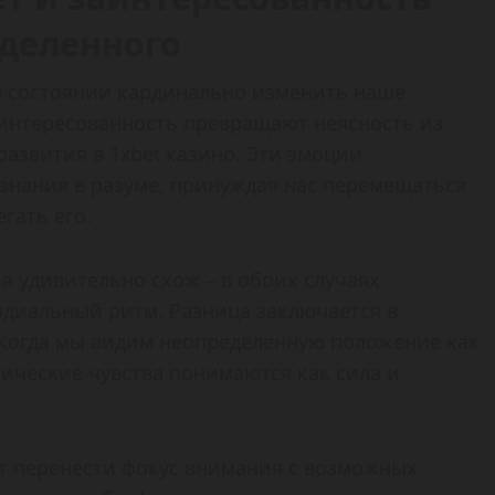
деленного
в состоянии кардинально изменить наше
аинтересованность превращают неясность из
развития в 1xbet казино. Эти эмоции
знания в разуме, принуждая нас перемещаться
гать его.
я удивительно схож – в обоих случаях
рдиальный ритм. Разница заключается в
 Когда мы видим неопределенную положение как
тические чувства понимаются как сила и
.
т перенести фокус внимания с возможных