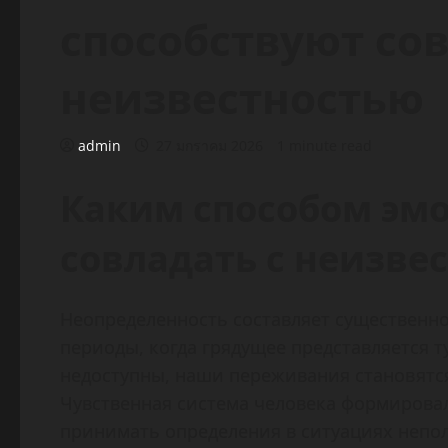
способствуют сов
неизвестностью
admin
27 มกราคม 2026
1 minute read
Каким способом эм
совладать с неизве
Неопределенность составляет существенно
периоды, когда грядущее представляется 
недоступны, наши переживания становят
Чувственная система человека формировал
принимать определения в ситуациях непол