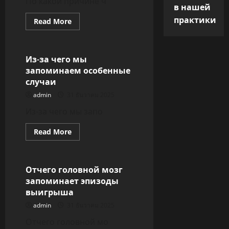
По какой причине ч
в нашей
практики
Read
Read More
more
Uncategorized
about
По
какой
причине
Из-за чего мы
человеческий
запоминаем особенные
мозг
сохраняет
случаи
мгновения
выигрыша
admin
31 ธันวาคม 2025
Из-за чего мы запо
Read
Read More
more
Uncategorized
about
Из-
за
чего
Отчего головной мозг
мы
запоминает эпизоды
запоминаем
особенные
выигрыша
случаи
admin
31 ธันวาคม 2025
Отчего головной мо