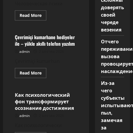
Человеческая психи
доверять
своей
Read
Read More
more
череде
Uncategorized
about
везения
Çevrimiçi kumarhane hediyeler
Отчего
ile – yükle akıllı telefon yazılım
переживани
admin
2 มกราคม 2026
вызова
Çevrimiçi kumarhan
провоцируе
наслаждени
Read
Read More
more
Uncategorized
about
Из-за
Çevrimiçi
kumarhane
чего
hediyeler
Как психологический
субъекты
ile
фон трансформирует
–
испытываю
yükle
осознание достижения
akıllı
пыл,
telefon
admin
2 มกราคม 2026
yazılım
замечая
Как психологически
за