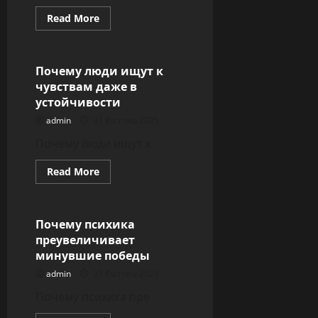
Read
Read More
more
Uncategorized
about
Отчего
головной
мозг
Почему люди ищут к
запоминает
чувствам даже в
эпизоды
выигрыша
устойчивости
admin
31 ธันวาคม 2025
Почему люди ищут к
Read
Read More
more
Uncategorized
about
Почему
люди
ищут
Почему психика
к
преувеличивает
чувствам
даже
минувшие победы
в
устойчивости
admin
31 ธันวาคม 2025
Почему психика пре