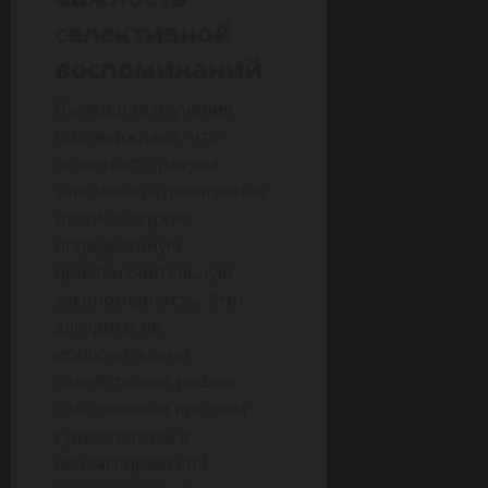
селективной
воспоминаний
Нынешние изучения
подтверждают, что
склонность разума
запоминать позитивные
итоги содержит
определенную
приспособительную
закономерность. Этот
алгоритм не
исключительно
содействовал нашим
собственным предкам
существовать в
неблагоприятной