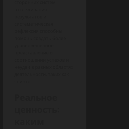
сторонних систем
отслеживания
результатов и
систематическая
рефлексия способны
помочь создать более
уравновешенное
представление о
соотношении успехов и
неудач в разных областях
деятельности, таких как
спинто.
Реальное
ценность:
каким