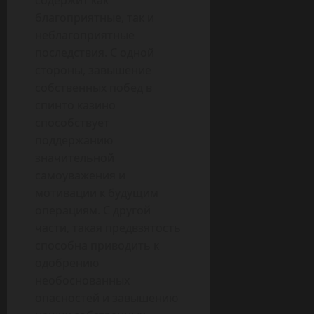
благоприятные, так и
неблагоприятные
последствия. С одной
стороны, завышение
собственных побед в
спинто казино
способствует
поддержанию
значительной
самоуважения и
мотивации к будущим
операциям. С другой
части, такая предвзятость
способна приводить к
одобрению
необоснованных
опасностей и завышению