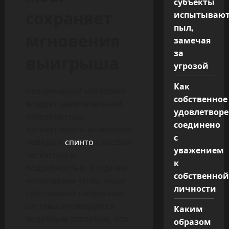
субъекты
сохраняет
испытываю
пыл,
мгновения
замечая
за
выигрыша
угрозой
Как
Человеческий интеллект
собственное
владеет замечательной
удовлетвор
способностью
соединено
запечатлевать мгновения
с
победы в
спинто
с особой
уважением
четкостью и
к
подробностью. Когда мы
собственной
испытываем успех, наша
личности
собственная нейронная
система активируется
Каким
подобным способом, что
образом