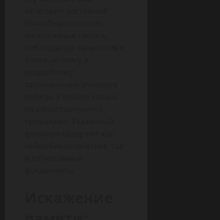
категории состояний
способны создавать
интенсивные память,
наблюдается тенденция к
более четкому и
подробному
запоминанию эпизодов
победы в спинто казино
по сопоставлению с
провалами. Указанный
феномен содержит как
нейробиологические, так
и когнитивные
фундаменты.
Искажение
памяти: