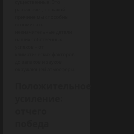
существенные. Это
разъясняет, по какой
причине мы способны
вспоминать
незначительные детали
наших собственных
успехов – от
климатических факторов
до запахов и звуков
окружающей атмосферы.
Положительное
усиление:
отчего
победа