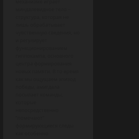
механизме играет
миндалевидное тело –
структура, которая не
лишь обрабатывает
чувственную сведения, но
и регулирует
функционированием
гиппокампа, основного
центра формирования
новых памяти. В то время
как мы ощущаем эпизод
победы, амигдала
посылает команды,
которые
непосредственно
“помечают”
формирующиеся следы
как особенно