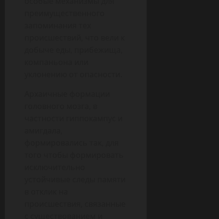
особые механизмы для
преимущественного
запоминания тех
происшествий, что вели к
добыче еды, прибежища,
компаньона или
уклонению от опасности.
Архаичные формации
головного мозга, в
частности гиппокампус и
амигдала,
формировались так, для
того чтобы формировать
исключительно
устойчивые следы памяти
в отклик на
происшествия, связанные
с существованием и