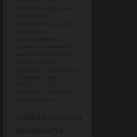
environment, но и
помогал формированию
комплексных
познавательных умений,
в том числе
прогнозирование,
отвлеченное познание и
креативное устранение
проблем. Умение
переносить эффективные
стратегии на иные
обстоятельства стала
базой для становления
людской общества.
Аффективная
мощность