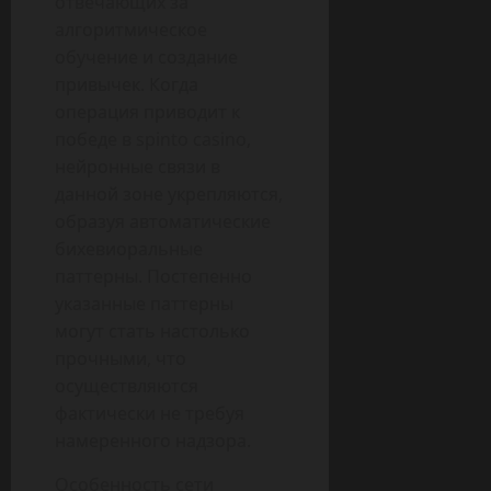
отвечающих за
алгоритмическое
обучение и создание
привычек. Когда
операция приводит к
победе в spinto casino,
нейронные связи в
данной зоне укрепляются,
образуя автоматические
бихевиоральные
паттерны. Постепенно
указанные паттерны
могут стать настолько
прочными, что
осуществляются
фактически не требуя
намеренного надзора.
Особенность сети