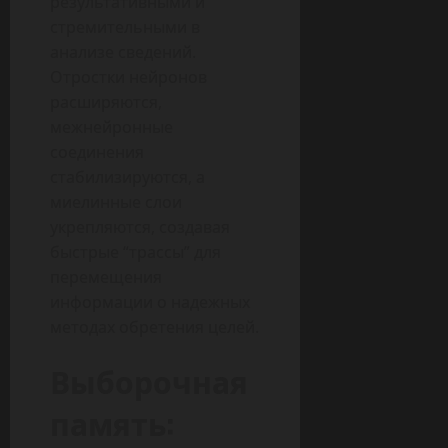
результативными и
стремительными в
анализе сведений.
Отростки нейронов
расширяются,
межнейронные
соединения
стабилизируются, а
миелинные слои
укрепляются, создавая
быстрые “трассы” для
перемещения
информации о надежных
методах обретения целей.
Выборочная
память: