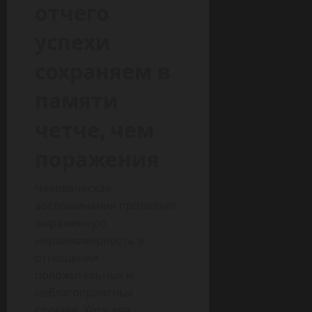
отчего
успехи
сохраняем в
памяти
четче, чем
поражения
Человеческая
воспоминания проявляет
выраженную
неравномерность в
отношении
положительных и
неблагоприятных
случаев. Хотя два