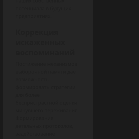
наших собственных
потенциала в будущих
предприятиях.
Коррекция
искаженных
воспоминаний
Постижение механизмов
выборочной памяти дает
возможность
формировать стратегии
для более
беспристрастной оценки
минувшего переживания.
Формирование
детальных протоколов,
задействование