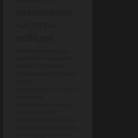
завышение
частоты
победы
Выборочная природа
памяти на победы может
вести к постоянным
искажениям в осознании
личной
результативности. Разум,
в основном
фиксирующий эпизоды
успеха, образует
неравномерную картину
былого переживания, где
успехи представляются