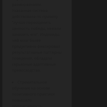
размножением.
Указанная система
действовала по правилу
“лучше переоценить
ценность победы, нежели
занизить его”. Индивиды,
чей мозг более
продуктивно фиксировал
результативные паттерны
поведения, обладали
серьезные адаптивные
превосходства.
Стремительное
обучение на основе
позитивного практики
повышало
продуктивность