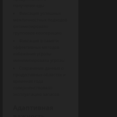
получения еды
Фиксация успешных
межличностных подходов
оптимизировало
групповое кооперацию
Фиксация в памяти
эффективных методов
избежания угрозы
минимизировала угрозы
Сохранение данных о
продуктивных областях и
временах года
совершенствовало
эксплуатацию запасов
Адаптивная
важность