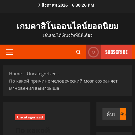
Skip
7 สิงหาคม 2026
6:30:27 PM
to
content
เกมคาสิโนออนไลน์ยอดนิยม
เล่นเกมได้เงินจริงที่นี่ที่เดียว
SUBSCRIBE
Primary
Menu
Home
Uncategorized
По какой причине человеческий мозг сохраняет
мгновения выигрыша
ค้นหา
Uncategorized
สำหรับ:
По какой