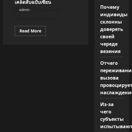
เคล็ดลับฉบับเซียน
Почему
admin
4 ตุลาคม 2025
индивиды
ทำความรู้จักกับการ
склонны
доверять
Read
Read More
more
своей
about
แทง
череде
หวย
везения
ออนไลน์:
ไข
ความ
Отчего
ลับ
สู่
переживани
โอกาส
และ
вызова
ความ
สนุก
провоцируе
พร้อม
наслаждени
เคล็ด
ลับ
ฉบับ
Из-за
เซียน
чего
субъекты
испытываю