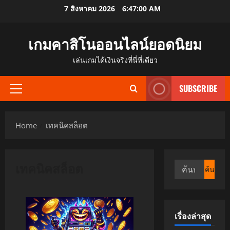
Skip
7 สิงหาคม 2026
6:47:00 AM
to
content
เกมคาสิโนออนไลน์ยอดนิยม
เล่นเกมได้เงินจริงที่นี่ที่เดียว
SUBSCRIBE
Primary
Menu
Home
เทคนิคสล็อต
เทคนิคสล็อต
ค้นหา
สำหรับ:
เรื่องล่าสุด