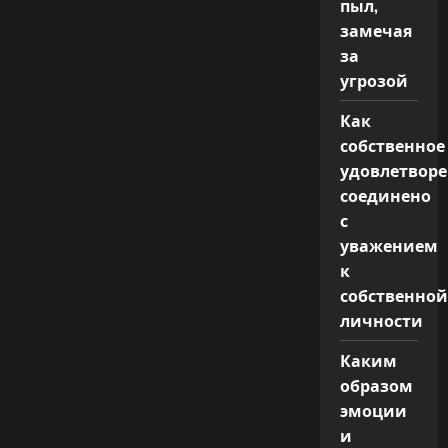
пыл,
замечая
за
угрозой
Как
собственное
удовлетвор
соединено
с
уважением
к
собственной
личности
Каким
образом
эмоции
и