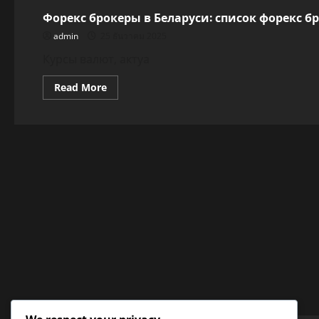
Форекс брокеры в Беларуси: список форекс б
admin
25 ธันวาคม 2025
Курсы валют, актуа
Read
Read More
more
about
Форекс
брокеры
в
Беларуси:
список
форекс
брокеров
в
Беларуси
с
лицензией
НБ
РБ