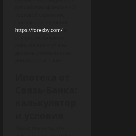
разработки эффективной
торговой стратегии.
Постоянное обучение
https://forexby.com/
и
совершенствование
навыков помогут вам
достичь успеха на этом
динамичном рынке.
Ипотека от
Связь-Банка:
калькулятор
и условия
Важно помнить, что
любая стратегия требует