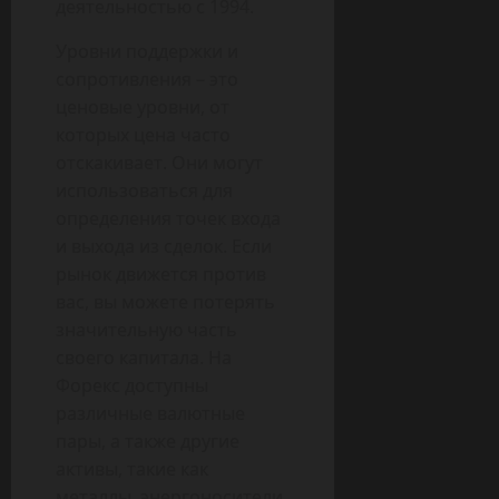
деятельностью с 1994.
Уровни поддержки и
сопротивления – это
ценовые уровни, от
которых цена часто
отскакивает. Они могут
использоваться для
определения точек входа
и выхода из сделок. Если
рынок движется против
вас, вы можете потерять
значительную часть
своего капитала. На
Форекс доступны
различные валютные
пары, а также другие
активы, такие как
металлы, энергоносители