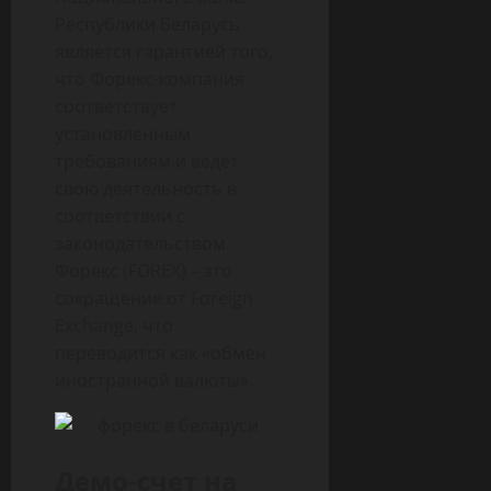
Республики Беларусь
является гарантией того,
что Форекс-компания
соответствует
установленным
требованиям и ведет
свою деятельность в
соответствии с
законодательством.
Форекс (FOREX) – это
сокращение от Foreign
Exchange, что
переводится как «обмен
иностранной валюты».
Демо-счет на