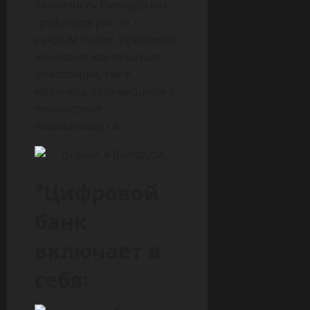
Активность белорусских
трейдеров растет с
каждым годом, привлекая
внимание как опытных
инвесторов, так и
новичков, стремящихся к
финансовой
независимости.
*Цифровой
банк
включает в
себя: