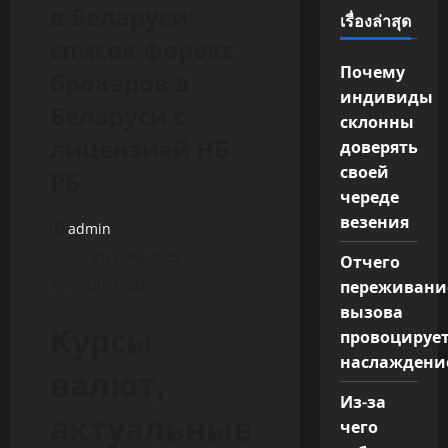
в Беларуси:
เรื่องล่าสุด
список форекс
Почему
брокеров в
индивиды
Беларуси с
склонны
лицензией НБ
доверять
своей
РБ
череде
везения
admin
25 ธันวาคม 2025
Отчего
переживани
1 minute read
вызова
Курсы
провоцируе
наслаждени
валют,
Из-за
актуальные
чего