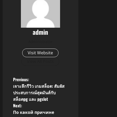
admin
Administrator
Visit Website
View All Posts
P
Previous:
เจาะลึกรีวิว เกมสล็อต: สัมผัส
o
ประสบการณ์สุดมันส์กับ
สล็อตpg และ pgslot
s
Next:
t
По какой причине