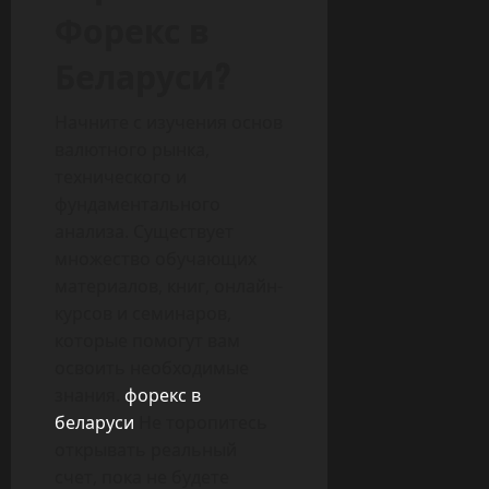
Форекс в
Беларуси?
Начните с изучения основ
валютного рынка,
технического и
фундаментального
анализа. Существует
множество обучающих
материалов, книг, онлайн-
курсов и семинаров,
которые помогут вам
освоить необходимые
знания.
форекс в
беларуси
Не торопитесь
открывать реальный
счет, пока не будете