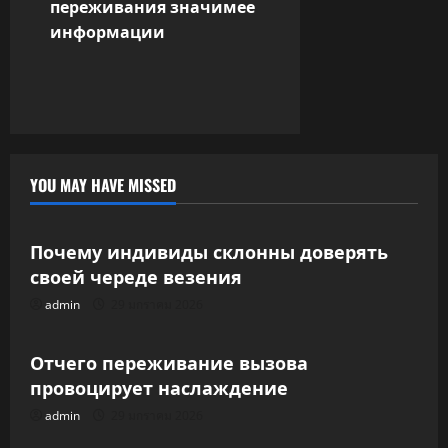
переживания значимее
n
информации
a
v
i
YOU MAY HAVE MISSED
g
Uncategorized
a
Почему индивиды склонны доверять
t
своей череде везения
admin
29 มกราคม 2026
Uncategorized
i
o
Отчего переживание вызова
провоцирует наслаждение
n
admin
29 มกราคม 2026
Uncategorized