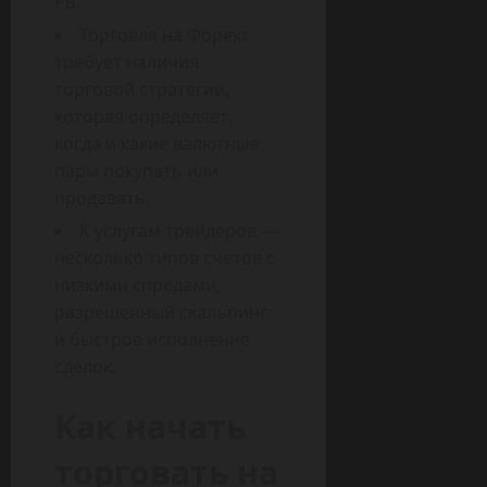
РБ.
Торговля на Форекс
требует наличия
торговой стратегии,
которая определяет,
когда и какие валютные
пары покупать или
продавать.
К услугам трейдеров —
несколько типов счетов с
низкими спредами,
разрешенный скальпинг
и быстрое исполнение
сделок.
Как начать
торговать на