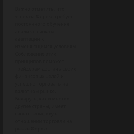
Важно отметить‚ что
успех на Форекс требует
постоянного обучения‚
анализа рынка и
адаптации к
изменяющимся условиям.
Соблюдение этих
принципов поможет
трейдерам достичь своих
финансовых целей и
успешно торговать на
валютном рынке.
Беларусь, как и многие
другие страны, имеет
свою специфику в
отношении торговли на
рынке Форекс.