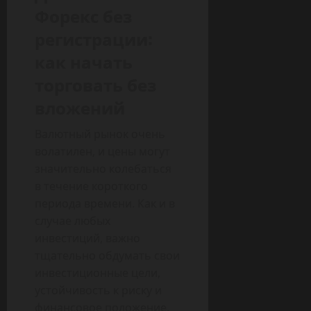
Форекс без
регистрации:
как начать
торговать без
вложений
Валютный рынок очень
волатилен, и цены могут
значительно колебаться
в течение короткого
периода времени. Как и в
случае любых
инвестиций, важно
тщательно обдумать свои
инвестиционные цели,
устойчивость к риску и
финансовое положение,