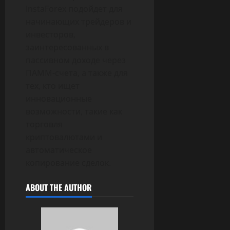
InstaForex подойдет для
начинающих трейдеров и
инвесторов,
заинтересованных в
пассивном доходе через
ПАММ-счета, а также для
тех, кто ищет
инновационные
возможности, такие как
торговля
криптовалютами и
автоматическое
копирование сделок.
ABOUT THE AUTHOR