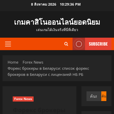
Skip
8 สิงหาคม 2026
10:29:37 PM
to
content
เกมคาสิโนออนไลน์ยอดนิยม
เล่นเกมได้เงินจริงที่นี่ที่เดียว
SUBSCRIBE
Primary
Menu
Home
Forex News
Форекс брокеры в Беларуси: список форекс
брокеров в Беларуси с лицензией НБ РБ
ค้นหา
Forex News
สำหรับ:
Форекс брокеры