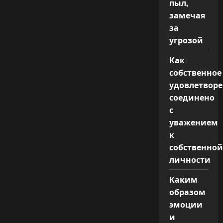
пыл,
замечая
за
угрозой
Как
собственное
удовлетвор
соединено
с
уважением
к
собственной
личности
Каким
образом
эмоции
и