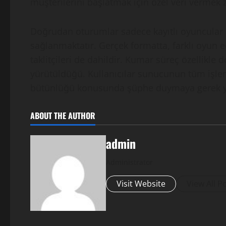
müşterilerini başlatmak için özel veri vermek 
Doğrudan oturumlar sadece kayıtlı oyuncular 
sağlanmaktatır. Gerçek formatta, farklı oyun eğ
taklitçileri de dahildir. Kumar süreç özellikle
yürütüldüğü. Kullanıcılar sunucunun tüm işleml
bütünlüğü konusunda şüphe duymaya gerek y
ABOUT THE AUTHOR
admin
Administrator
Visit Website
View All P