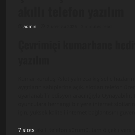
akıllı telefon yazılım
admin
2 มกราคม 2026
3 minutes read
Çevrimiçi kumarhane hediye
yazılım
Kumar kuruluş 7slot yalnızca kişisel cihazların
aygıtların sahiplerine açık. slotları telefon üz
uyarlanabilir edisyon aracılığıyla Oynayabilir
oyunculara herhangi bir yere internet slotlarını
için, yüksek kaliteli internet bağlantısını güve
7 slots
akıllı telefon sürümü, tam ölçekli versi