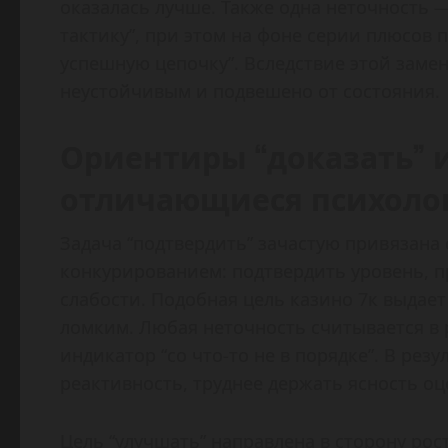
оказалась лучше. Также одна неточность —
тактику”, при этом на фоне серии плюсов 
успешную цепочку”. Вследствие этой заме
неустойчивым и подвешено от состояния.
Ориентиры “доказать” и
отличающиеся психоло
Задача “подтвердить” зачастую привязана
конкурированием: подтвердить уровень, п
слабости. Подобная цель казино 7к выдае
ломким. Любая неточность считывается в 
индикатор “со что-то не в порядке”. В рез
реактивность, труднее держать ясность оц
Цель “улучшать” направлена в сторону рос