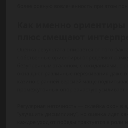
более ровную вовлеченность при этом пон
Как именно ориентиры 
плюс смещают интерпр
Оценка результата опирается от того факт
Собственные ориентиры определяют рамку
безупречным эталоном, с ожиданиями, с 
окна дают различные переживания даже в 
казино с ранней версией чаще подпитывае
промежуточных опор зачастую усиливает 
Регулярная неточность — склейка окон в е
“улучшить дисциплину”, но оценка идет ка
каждое уход от победы трактуется в роли 