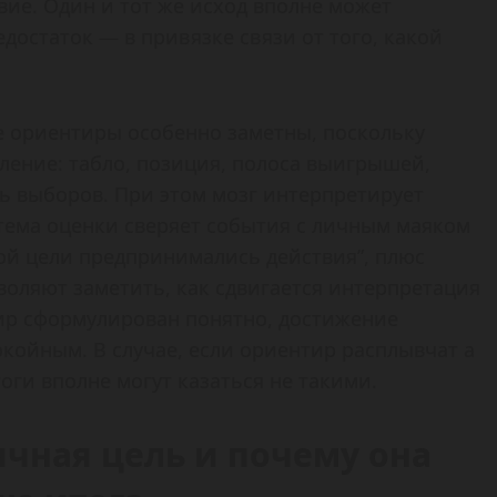
ие. Один и тот же исход вполне может
достаток — в привязке связи от того, какой
е ориентиры особенно заметны, поскольку
ление: табло, позиция, полоса выигрышей,
ь выборов. При этом мозг интерпретирует
стема оценки сверяет события с личным маяком
кой цели предпринимались действия”, плюс
оляют заметить, как сдвигается интерпретация
тир сформулирован понятно, достижение
койным. В случае, если ориентир расплывчат а
оги вполне могут казаться не такими.
личная цель и почему она