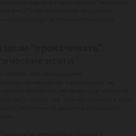
 подмена задачи: в старте задается “проверить
появляется “надо обязательно продолжить
ны интерпретация достижения становится
 цели “прокачивать”:
гические итоги
 с оценкой себя плюс внешним
роявить преимущество, избежать чувства
т сильную мотивацию, но превращает результат
роли риск статусу, при этом проигрыш — в роли
ультате увеличивается давление, усиливается
енки.
т навыка и уровня выборов. Ошибка в