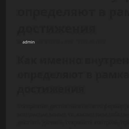
определяют в ра
достижения
admin
6 มกราคม 2026
1 minute read
Как именно внутре
определяют в рамка
достижения
Восприятие достижения нечасто формируе
восприятие влияет то, какого типа собств
доказать уровень, сохранить контроль, пр