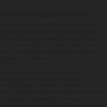
тога плюс цель способа
та и цели исполнения. Ориентир результата
 позицию, получить рейтинг, закрыть стадию.
собу: сыграть с минимизацией импульсивных
 плану, не выходить вне лимиты уровня риска,
х. И те и те формата целей важны, однако их
ощущение достижения.
тановится двухзначным: “вышло” а также “не
енняя нагрузка проигрыша больше, а
ти сразу сходит, поскольку появляется
пособа, появляется больше промежуточных опор
тном финале сохраняется чувство роста, если
 случае практика 7k casino данное дает заметно