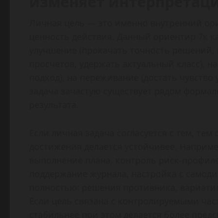
изменяет интерпретац
Личная цель — это именно внутренний ор
ценность действия. Данный ориентир 7к к
улучшение (прокачать точность решений, 
просчетов, удержать актуальный класс), 
подход), на переживание (достать чувство
задача зачастую существует рядом формал
результата.
Если личная задача согласуется с тем, тем
достижения делается устойчивее. Наприме
выполнение плана, контроль риск-профиле
поддержание журнала, настройка с самод
полностью: решения противника, вариатив
Если цель связана с контролируемыми час
стабильнее при этом делается более пред