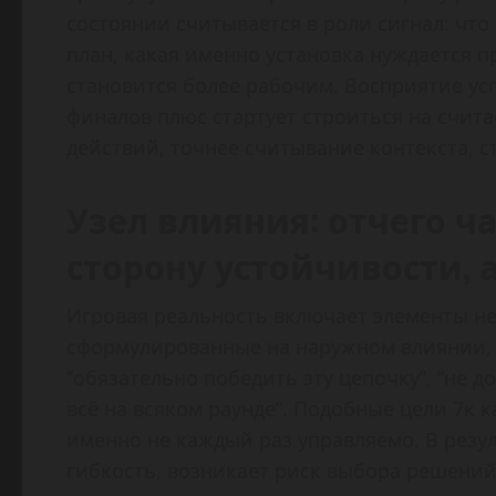
состоянии считывается в роли сигнал: что
план, какая именно установка нуждается п
становится более рабочим. Восприятие ус
финалов плюс стартует строиться на счи
действий, точнее считывание контекста, с
Узел влияния: отчего ч
сторону устойчивости, а
Игровая реальность включает элементы н
сформулированные на наружном влиянии,
“обязательно победить эту цепочку”, “не 
всё на всяком раунде”. Подобные цели 7к 
именно не каждый раз управляемо. В резул
гибкость, возникает риск выбора решений 