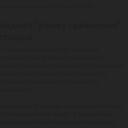
иженную привязку на кратких полос.
задают “рамку сравнения”
етацию
а, с каким ориентиром идет сравнение.
: оценка с ранней вариантом решений, с
результатами прочих участников. Отличающиеся
случае схожей цифрах. Сопоставление 7к
т прогресс. Сравнение с образцом без
недовольство.
дином цикле. К примеру: задача задается в виде
к “взять плюс любой ценой”. В таком случае
неудача, даже когда самодисциплина реально