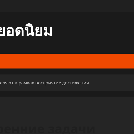
ยอดนิยม
еляют в рамках восприятие достижения
ренние задачи