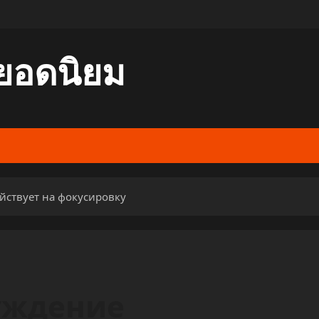
ยอดนิยม
йствует на фокусировку
уждение