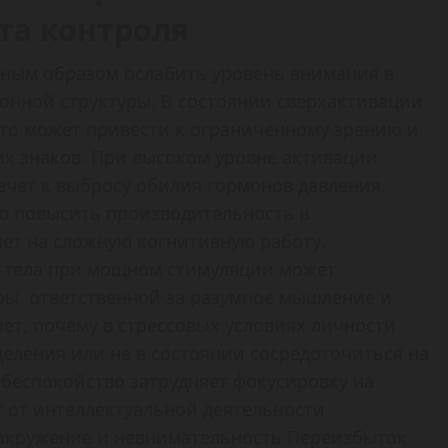
та контроля
ным образом ослабить уровень внимания в
онной структуры. В состоянии сверхактивации
что может привести к ограниченному зрению и
 знаков. При высоком уровне активации
лечет к выбросу обилия гормонов давления.
о повысить производительность в
яет на сложную когнитивную работу.
 тела при мощном стимуляции может
ы, ответственной за разумное мышление и
ет, почему в стрессовых условиях личности
еления или не в состоянии сосредоточиться на
беспокойство затрудняет фокусировку на
 от интеллектуальной деятельности
окружение и невнимательность Переизбыток