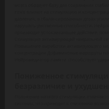
мозга образует базу для сохранения ста
тоже влияют на стимуляцию и концентраци
давления, в сбалансированных дозах усил
нарушать умственные способности. Нейро
производят успокаивающее действие, пом
Стимуляция активирующей невральной се
Повышение выработки активирующего мед
концентрации Дофаминовые маршруты по
Нейромедиатор памяти способствует удер
Пониженное стимуляция
безразличие и ухудше
Положение низкого стимуляции отличаетс
системы, что приводит к снижению возмож