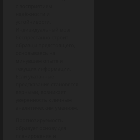
с восприятием
надёжности и
устойчивости.
Индивидуальный мозг
беспрестанно строит
образцы предстоящего,
основываясь на
минувшем опыте и
текущих информации.
Если указанные
предсказания становятся
верными, возникает
уверенность к личным
аналитическим умениям.
Прогнозируемость
образует основу для
планирования и