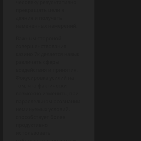
человеку результативно
превращать цели в
деяния и получать
намеченных намерений.
Важным стороной
совершенствования
казино 7к делается навык
различать сферы
воздействия и принятия.
Фокусировка усилий на
том, что фактически
возможно изменить, при
параллельном осознании
неминуемых условий,
способствует более
продуктивно
использовать
собственные средства и