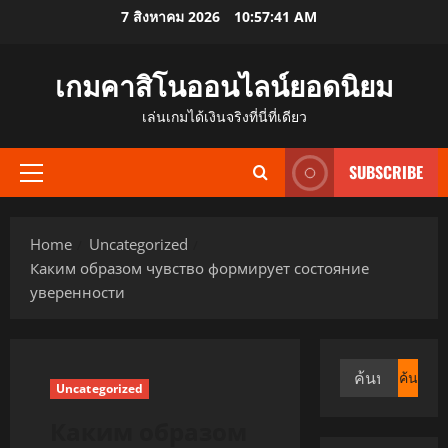
Skip
7 สิงหาคม 2026
10:57:42 AM
to
content
เกมคาสิโนออนไลน์ยอดนิยม
เล่นเกมได้เงินจริงที่นี่ที่เดียว
SUBSCRIBE
Primary
Menu
Home
Uncategorized
Каким образом чувство формирует состояние
уверенности
ค้นหา
Uncategorized
สำหรับ:
Каким образом