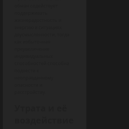
обман содействует
поддерживать
жизнерадостность и
энергию в ситуациях
двусмысленности, тогда
как избыточная
преувеличение
индивидуальных
способностей способна
подвести к
неоправданному
опасности и
расстройству.
Утрата и её
воздействие