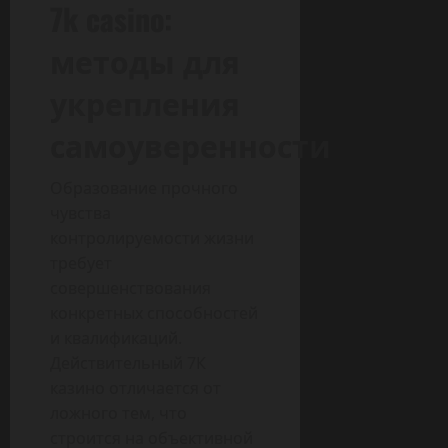
7k casino:
методы для
укрепления
самоуверенности
Образование прочного
чувства
контролируемости жизни
требует
совершенствования
конкретных способностей
и квалификаций.
Действительный 7К
казино отличается от
ложного тем, что
строится на объективной