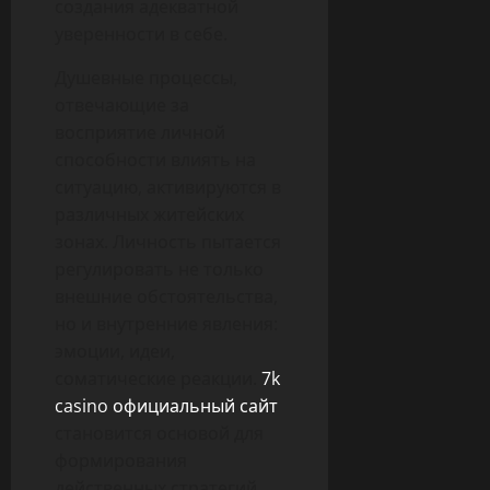
создания адекватной
уверенности в себе.
Душевные процессы,
отвечающие за
восприятие личной
способности влиять на
ситуацию, активируются в
различных житейских
зонах. Личность пытается
регулировать не только
внешние обстоятельства,
но и внутренние явления:
эмоции, идеи,
соматические реакции.
7k
casino официальный сайт
становится основой для
формирования
действенных стратегий