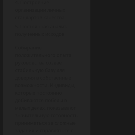
Построение
организации личных
стандартов качества
Постоянная анализ
полученных исходов
Собирание
положительного опыта
руководства создаёт
стабильную базу для
доверия в собственные
возможности. Индивиды,
которые постоянно
добиваются победы в
малых делах, показывают
значительную готовность
приниматься за сложные
задания и справляться с