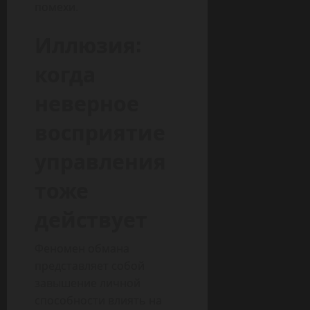
помехи.
Иллюзия:
когда
неверное
восприятие
управления
тоже
действует
Феномен обмана
представляет собой
завышение личной
способности влиять на