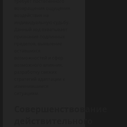
требует постепенного
возвращения ощущения
воздействия на
индивидуальную судьбу.
Данный ход охватывает
признание подлинных
пределов, выявление
оставшихся
возможностей и сфер
возможного влияния,
разработку свежих
стратегий адаптации к
изменившимся
ситуациям.
Совершенствование
действительного