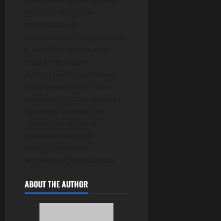
умений, создание
помогающей
коллективной окружения
и выработку навыков,
содействующих
личностному развитию.
Медленное рост зоны
компетентности создаёт
прочную основу для
продолжительной
психологической
стабильности и
житейской довольства.
ABOUT THE AUTHOR