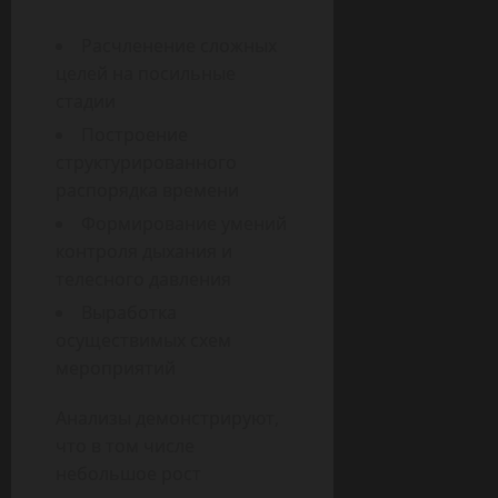
Расчленение сложных
целей на посильные
стадии
Построение
структурированного
распорядка времени
Формирование умений
контроля дыхания и
телесного давления
Выработка
осуществимых схем
мероприятий
Анализы демонстрируют,
что в том числе
небольшое рост