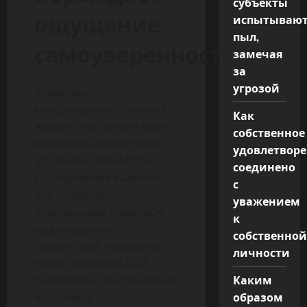
субъекты
ощущение
испытываю
пыл,
самоуверенности
замечая
за
угрозой
Возможность
контролировать личной
Как
жизнью составляет один
собственное
из ключевых факторов
удовлетвор
душевного комфорта.
соединено
Исследования выявляют,
с
что индивиды,
уважением
чувствующие Покердом
к
над текущими
собственной
процессами, проявляют
личности
более значительный
Каким
показатель самоуважения
образом
и бытовой