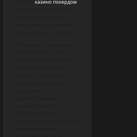
ответы.
казино покердом
превращается в основой
для формирования
действенных подходов
совладания со стрессом.
Мозговые исследования
подтверждают, что
восприятие способности
оказывать влияние на
процессы активирует
специфические зоны
сознания,
ассоциированные с
планированием и
осуществлением
выборов. Лобная область,
ответственная за
управляющие роли,