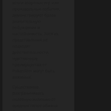
итоги азартных игр или
произвольные события,
демонстрируют более
значительную
побуждение и
настойчивость. Хотя их
представления не
подходят
действительности,
чувственные
преимущества от
Pokerdom могут быть
важными.
Существенно
разграничивать
полезную иллюзию от
вредных типов обмана.