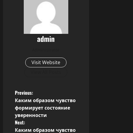
admin
Administrator
Visit Website
View All Posts
P
Previous:
Каким образом чувство
o
формирует состояние
уверенности
s
Next:
t
Каким образом чувство