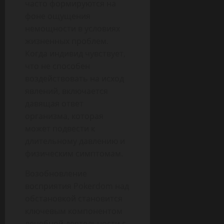
часто формируются на
фоне ощущения
немощности в условиях
жизненных проблем.
Когда индивид чувствует,
что не способен
воздействовать на исход
явлений, включается
давящая ответ
организма, которая
может подвести к
длительному давлению и
физическим симптомам.
Возобновление
восприятия Pokerdom над
обстановкой становится
ключевым компонентом
лечебной деятельности с