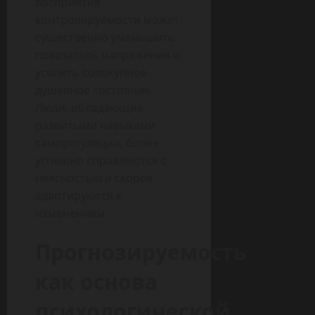
восприятия
контролируемости может
существенно уменьшить
показатель напряжения и
усилить совокупное
душевное состояние.
Люди, обладающие
развитыми навыками
саморегуляции, более
успешно справляются с
неясностью и скорее
адаптируются к
изменениям.
Прогнозируемость
как основа
психологической