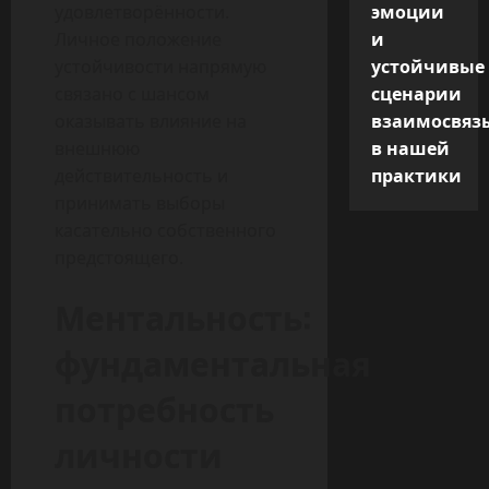
эмоции
удовлетворённости.
и
Личное положение
устойчивые
устойчивости напрямую
сценарии
связано с шансом
взаимосвяз
оказывать влияние на
в нашей
внешнюю
практики
действительность и
принимать выборы
касательно собственного
предстоящего.
Ментальность:
фундаментальная
потребность
личности