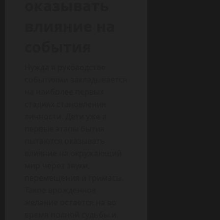
оказывать
влияние на
события
Нужда в руководстве
событиями закладывается
на наиболее первых
стадиях становления
личности. Дети уже в
первые этапы бытия
пытаются оказывать
влияние на окружающий
мир через звуки,
перемещения и гримасы.
Такое врождённое
желание остаётся на во
время полной судьбы и