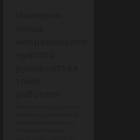
Иллюзия:
когда
неправильное
чувство
руководства
тоже
работает
Явление обмана является
переоценку собственной
возможности влиять на
события, которые в
фактически строятся от