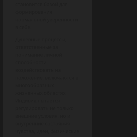
становится базой для
формирования
нормальной уверенности
в себе.
Душевные процессы,
ответственные за
понимание личной
способности
воздействовать на
положение, включаются в
многообразных
жизненных областях.
Индивид пытается
регулировать не только
внешние условия, но и
внутренние состояния:
чувства, идеи, физические