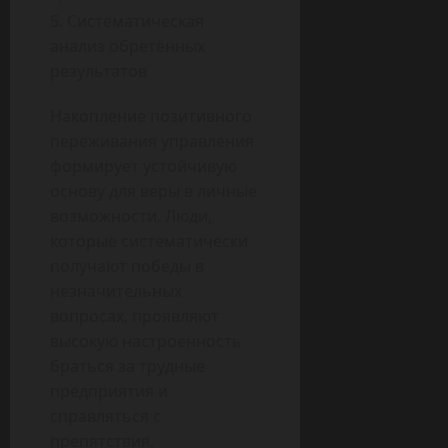
Систематическая
анализ обретённых
результатов
Накопление позитивного
переживания управления
формирует устойчивую
основу для веры в личные
возможности. Люди,
которые систематически
получают победы в
незначительных
вопросах, проявляют
высокую настроенность
браться за трудные
предприятия и
справляться с
препятствия.