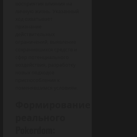
восприятия влияния на
личную жизнь. Указанный
ход охватывает
признание
действительных
ограничений, выявление
сохранившихся средств и
сфер потенциального
воздействия, разработку
новых подходов
приспособления к
поменявшимся условиям.
Формирование
реального
Pokerdom: