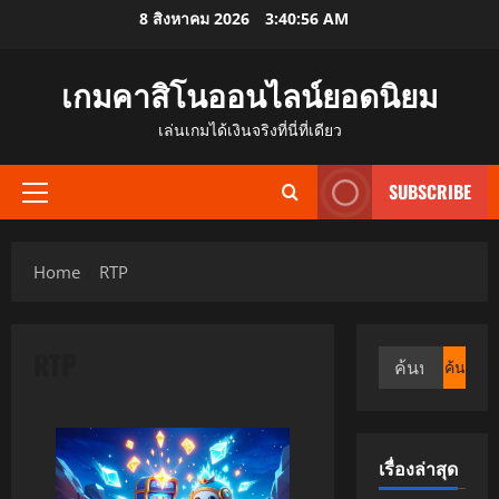
Skip
8 สิงหาคม 2026
3:40:56 AM
to
content
เกมคาสิโนออนไลน์ยอดนิยม
เล่นเกมได้เงินจริงที่นี่ที่เดียว
SUBSCRIBE
Primary
Menu
Home
RTP
RTP
ค้นหา
สำหรับ:
เรื่องล่าสุด