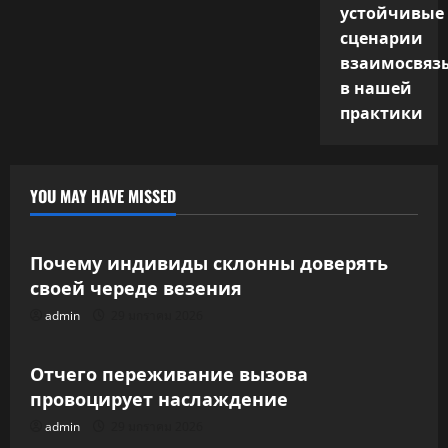
устойчивые
сценарии
взаимосвяз
в нашей
практики
YOU MAY HAVE MISSED
Uncategorized
Почему индивиды склонны доверять
своей череде везения
admin
29 มกราคม 2026
Uncategorized
Отчего переживание вызова
провоцирует наслаждение
admin
29 มกราคม 2026
Uncategorized